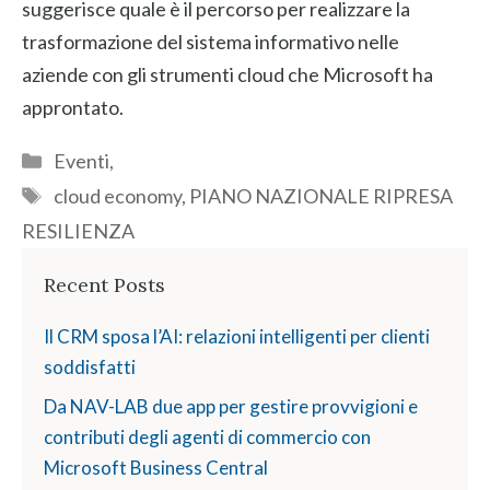
suggerisce quale è il percorso per realizzare la
trasformazione del sistema informativo nelle
aziende con gli strumenti cloud che Microsoft ha
approntato.
Categorie
Eventi
,
Tag
cloud economy
,
PIANO NAZIONALE RIPRESA
RESILIENZA
Recent Posts
Il CRM sposa l’AI: relazioni intelligenti per clienti
soddisfatti
Da NAV-LAB due app per gestire provvigioni e
contributi degli agenti di commercio con
Microsoft Business Central