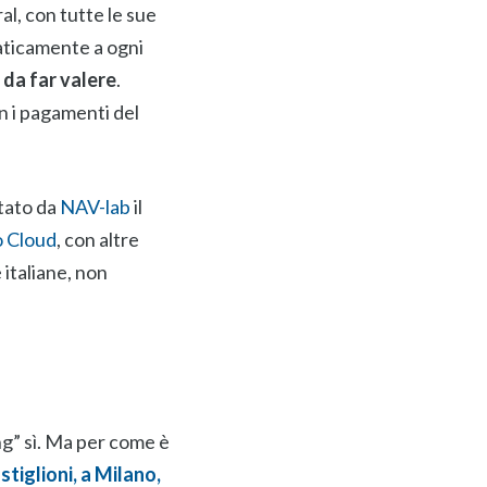
al, con tutte le sue
aticamente a ogni
o da far valere
.
on i pagamenti del
stato da
NAV-lab
il
 Cloud
, con altre
 italiane, non
ng” sì. Ma per come è
tiglioni, a Milano,