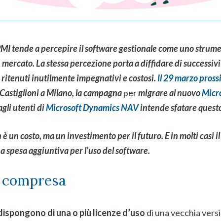
PMI tende a percepire il software gestionale come uno strum
mercato. La stessa percezione porta a diffidare di successivi
ritenuti inutilmente impegnativi e costosi.
Il 29 marzo pros
 Castiglioni a Milano
, la campagna
per
migrare al nuovo
Micr
agli utenti di
Microsoft Dynamics NAV
intende sfatare questo
è un costo, ma un investimento per il futuro. E in molti casi i
 spesa aggiuntiva per l’uso del software.
è compresa
à dispongono di una o più licenze d’uso
di una vecchia versi