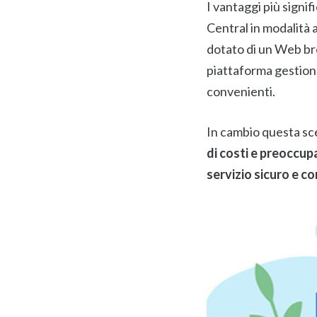
I vantaggi più signi
Central in modalità 
dotato di un Web br
piattaforma gestiona
convenienti.
In cambio questa sce
di costi e preoccup
servizio sicuro e c