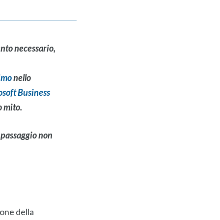
ento necessario,
simo
nello
osoft Business
 mito.
l passaggio non
one della