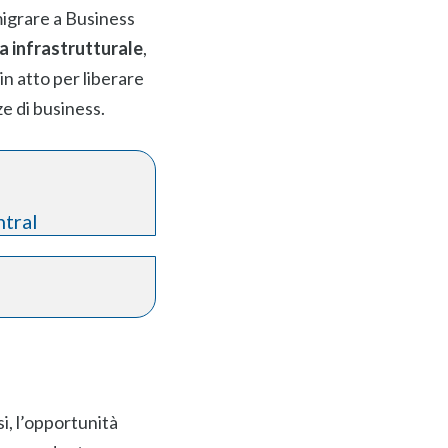
migrare a Business
a infrastrutturale
,
in atto per liberare
ze di business.
ntral
si, l’opportunità