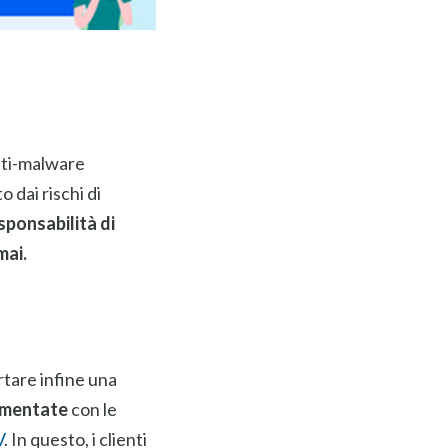
anti-malware
 dai rischi di
sponsabilità di
mai.
are infine una
plementate
con le
V
. In questo, i clienti