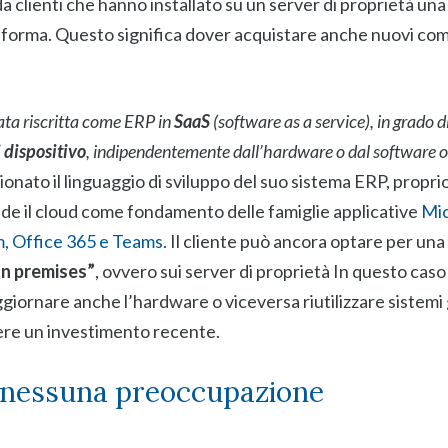
a clienti che hanno installato su un server di proprietà u
taforma. Questo significa dover acquistare anche nuovi c
ata riscritta come ERP in
SaaS
(software as a service), in grado d
i dispositivo
, indipendentemente dall’hardware o dal software 
ionato il linguaggio di sviluppo del suo sistema ERP, propri
de il cloud come fondamento delle famiglie applicative
Mic
, Office 365 e Teams
. Il cliente può ancora optare per una 
on premises”
, ovvero sui server di proprietà In questo cas
giornare anche l’hardware o viceversa riutilizzare sistemi 
re un investimento recente.
 nessuna preoccupazione