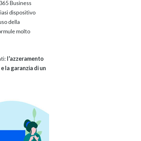
s 365 Business
iasi dispositivo
uso della
formule molto
ti:
l’azzeramento
e la garanzia di un