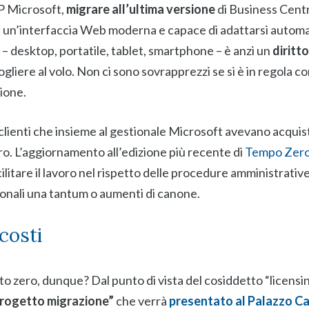
P Microsoft,
migrare all’ultima versione
di Business Centr
e un’interfaccia Web moderna e capace di adattarsi autom
 – desktop, portatile, tablet, smartphone – è anzi un
diritt
gliere al volo. Non ci sono sovrapprezzi se si è in regola c
ione.
i clienti che insieme al gestionale Microsoft avevano acqui
. L’aggiornamento all’edizione più recente di
Tempo Zero
litare il lavoro nel rispetto delle procedure amministrative
ionali una tantum o aumenti di canone.
costi
o zero, dunque? Dal punto di vista del cosiddetto “licensi
“progetto migrazione”
che verrà
presentato al Palazzo Cas