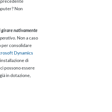
na precedente
omputer? Non
i
girare nativamente
operativo
. Non a caso
o per consolidare
rosoft Dynamics
installazione di
o ci possono essere
già in dotazione,